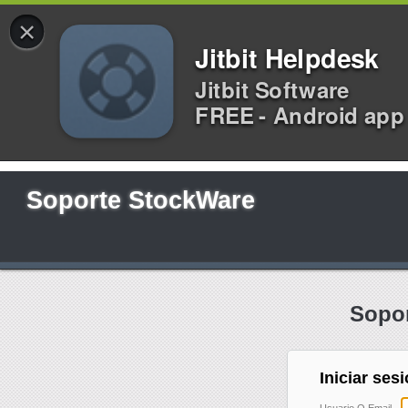
×
Jitbit Helpdesk
Jitbit Software
FREE - Android app
Soporte StockWare
Sopor
Iniciar ses