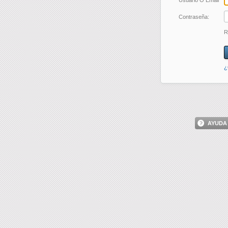
Usuario O Email
Contraseña:
R
¿
AYUDA